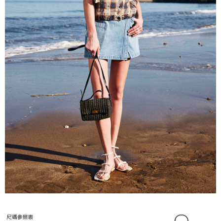
３．未成年的使用者請事先徵得法定代理人或監護人之同意方可使用
「AFTEE先享後付」，若未經同意申辦者引起之損失，本公司不負相關責
任。
４．使用「AFTEE先享後付」時，將依據個別帳號之用戶狀況，依本公司即
時審查核予不同之上限額度；若仍有額度不足之情形，本公司將視審查結果
請求用戶進行身份認證。
５．嚴禁一人註冊多個帳號或使用他人資訊註冊。若發現惡意使用之情形，
恩沛科技股份有限公司將有權停止該用戶之使用額度並採取法律行動。