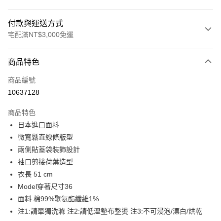
付款與運送方式
宅配滿NT$3,000免運
付款方式
商品特色
信用卡一次付款
商品編號
LINE Pay
10637128
Apple Pay
商品特色
街口支付
日本進口面料
微寬鬆直線條版型
悠遊付
兩側貼蓋袋裝飾設計
Google Pay
袖口剪接荷葉造型
衣長 51 cm
全盈+PAY
Model穿著尺寸36
AFTEE先享後付
面料 棉99%聚氨酯纖維1%
相關說明
注1:請單獨洗滌 注2:請低溫墊布整燙 注3:不可浸泡/漂白/烘乾
【關於「AFTEE先享後付」】