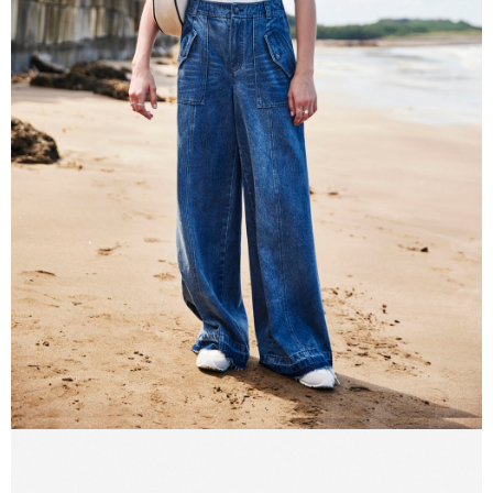
３．未成年的使用者請事先徵得法定代理人或監護人之同意方可使用
「AFTEE先享後付」，若未經同意申辦者引起之損失，本公司不負相關責
任。
４．使用「AFTEE先享後付」時，將依據個別帳號之用戶狀況，依本公司即
時審查核予不同之上限額度；若仍有額度不足之情形，本公司將視審查結果
請求用戶進行身份認證。
５．嚴禁一人註冊多個帳號或使用他人資訊註冊。若發現惡意使用之情形，
恩沛科技股份有限公司將有權停止該用戶之使用額度並採取法律行動。