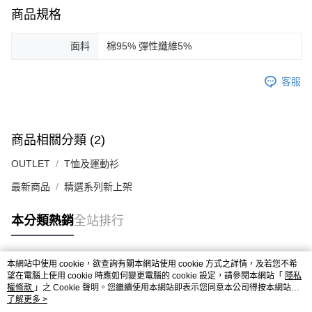
商品規格
面料
棉95% 彈性纖維5%
客服
商品相關分類 (2)
OUTLET
T恤及運動衫
最新商品
精選系列新上架
本分類熱銷
全站排行
本網站中使用 cookie，欲查詢有關本網站使用 cookie 方式之詳情，及若您不希
熱門標籤
望在電腦上使用 cookie 時應如何變更電腦的 cookie 設定，請參閱本網站「
隱私
權條款
」之 Cookie 聲明。您繼續使用本網站即表示您同意本公司得按本網站使
用條款之 Cookie 聲明使用 cookie。
了解更多 >