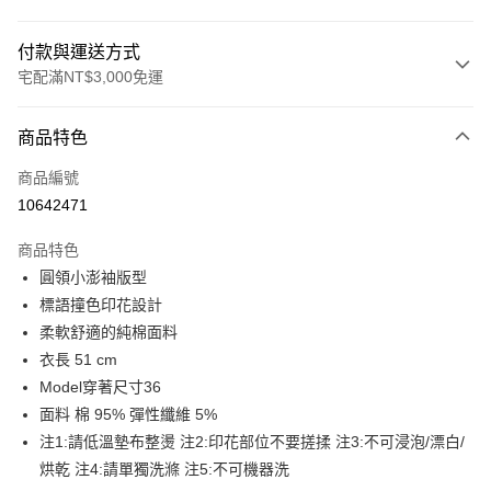
付款與運送方式
宅配滿NT$3,000免運
付款方式
商品特色
信用卡一次付款
商品編號
LINE Pay
10642471
Apple Pay
商品特色
街口支付
圓領小澎袖版型
標語撞色印花設計
悠遊付
柔軟舒適的純棉面料
Google Pay
衣長 51 cm
Model穿著尺寸36
全盈+PAY
面料 棉 95% 彈性纖維 5%
AFTEE先享後付
注1:請低溫墊布整燙 注2:印花部位不要搓揉 注3:不可浸泡/漂白/
相關說明
烘乾 注4:請單獨洗滌 注5:不可機器洗
【關於「AFTEE先享後付」】