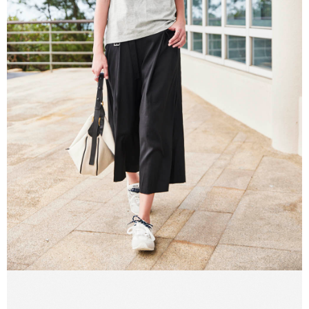
３．未成年的使用者請事先徵得法定代理人或監護人之同意方可使用
「AFTEE先享後付」，若未經同意申辦者引起之損失，本公司不負相關責
任。
４．使用「AFTEE先享後付」時，將依據個別帳號之用戶狀況，依本公司即
時審查核予不同之上限額度；若仍有額度不足之情形，本公司將視審查結果
請求用戶進行身份認證。
５．嚴禁一人註冊多個帳號或使用他人資訊註冊。若發現惡意使用之情形，
恩沛科技股份有限公司將有權停止該用戶之使用額度並採取法律行動。