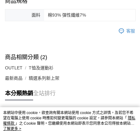
商品規格
面料
棉93% 彈性纖維7%
客服
商品相關分類 (2)
OUTLET
T恤及運動衫
最新商品
精選系列新上架
本分類熱銷
全站排行
本網站中使用 cookie，欲查詢有關本網站使用 cookie 方式之詳情，及若您不希
熱門標籤
望在電腦上使用 cookie 時應如何變更電腦的 cookie 設定，請參閱本網站「
隱私
權條款
」之 Cookie 聲明。您繼續使用本網站即表示您同意本公司得按本網站使
用條款之 Cookie 聲明使用 cookie。
了解更多 >