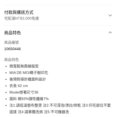
付款與運送方式
宅配滿NT$3,000免運
付款方式
商品特色
信用卡一次付款
商品編號
LINE Pay
10650446
Apple Pay
商品特色
街口支付
微寬鬆無肩線版型
MIA DE MOI椰子樹印花
悠遊付
後領剪接針織面料設計
Google Pay
衣長 62 cm
Model穿著尺寸36
全盈+PAY
面料 棉93%彈性纖維7%
AFTEE先享後付
注1:請低溫墊布整燙 注2:不可浸泡/漂白/烘乾 注3:印花部位不要
相關說明
搓揉 注4:請單獨洗滌 注5:不可機器洗
【關於「AFTEE先享後付」】