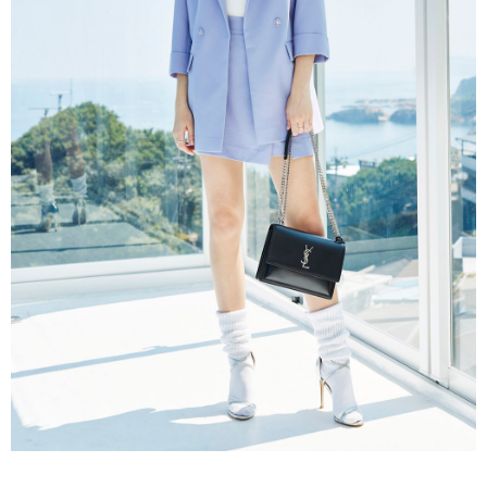
３．未成年的使用者請事先徵得法定代理人或監護人之同意方可使用
「AFTEE先享後付」，若未經同意申辦者引起之損失，本公司不負相關責
任。
４．使用「AFTEE先享後付」時，將依據個別帳號之用戶狀況，依本公司即
時審查核予不同之上限額度；若仍有額度不足之情形，本公司將視審查結果
請求用戶進行身份認證。
５．嚴禁一人註冊多個帳號或使用他人資訊註冊。若發現惡意使用之情形，
恩沛科技股份有限公司將有權停止該用戶之使用額度並採取法律行動。