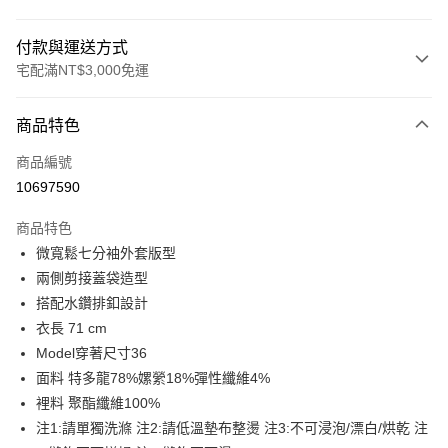
付款與運送方式
宅配滿NT$3,000免運
付款方式
商品特色
信用卡一次付款
商品編號
LINE Pay
10697590
Apple Pay
商品特色
街口支付
微寬鬆七分袖外套版型
兩側剪接蓋袋造型
悠遊付
搭配水鑽排釦設計
Google Pay
衣長 71 cm
Model穿著尺寸36
全盈+PAY
面料 特多龍78%嫘縈18%彈性纖維4%
AFTEE先享後付
裡料 聚酯纖維100%
相關說明
注1:請單獨洗滌 注2:請低溫墊布整燙 注3:不可浸泡/漂白/烘乾 注
【關於「AFTEE先享後付」】