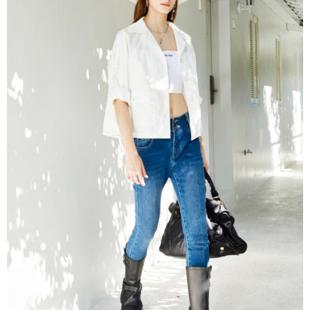
３．未成年的使用者請事先徵得法定代理人或監護人之同意方可使用
「AFTEE先享後付」，若未經同意申辦者引起之損失，本公司不負相關責
任。
４．使用「AFTEE先享後付」時，將依據個別帳號之用戶狀況，依本公司即
時審查核予不同之上限額度；若仍有額度不足之情形，本公司將視審查結果
請求用戶進行身份認證。
５．嚴禁一人註冊多個帳號或使用他人資訊註冊。若發現惡意使用之情形，
恩沛科技股份有限公司將有權停止該用戶之使用額度並採取法律行動。