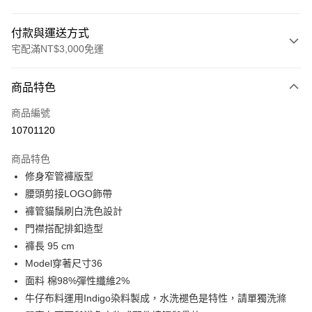
付款與運送方式
宅配滿NT$3,000免運
付款方式
商品特色
信用卡一次付款
商品編號
LINE Pay
10701120
Apple Pay
商品特色
街口支付
修身窄管褲版型
腰頭剪接LOGO飾帶
悠遊付
褲管貓鬚刷白洗色設計
Google Pay
門襟搭配排釦造型
褲長 95 cm
全盈+PAY
Model穿著尺寸36
AFTEE先享後付
面料 棉98%彈性纖維2%
相關說明
牛仔布料運用Indigo染料製成，水洗褪色是特性，請單獨洗滌
【關於「AFTEE先享後付」】