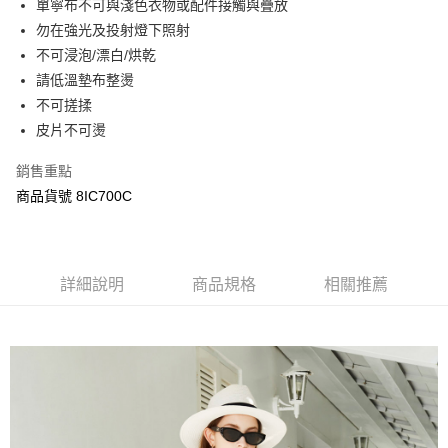
單寧布不可與淺色衣物或配件接觸與疊放
ATM付款
AFTEE先享後付是「在收到商品之後才付款」的支付方式。 讓您購物簡單
勿在強光及投射燈下照射
便利好安心！
１．簡單：不需註冊會員、不需綁卡、不需儲值。
不可浸泡/漂白/烘乾
運送方式
２．便利：只要手機號碼，簡訊認證，即可結帳。
請低溫墊布整燙
３．安心：先確認商品／服務後，再付款。
宅配
不可搓揉
每筆NT$120，滿NT$3,000(含以上)免運費
【「AFTEE先享後付」結帳流程】
皮片不可燙
１．於結帳方式選擇「AFTEE先享後付」後，將跳轉至「AFTEE先享後付」
結帳頁面，進行簡訊認證並確認金額後，即可完成結帳。
銷售重點
２．訂單成立數日內，您將收到繳費通知簡訊。
３．收到繳費通知簡訊後14天內，點擊此簡訊中的連結，可透過四大超商／
商品貨號 8IC700C
ATM／網路銀行／等多元方式進行付款，方視為交易完成。
※ 請注意：結帳手續完成當下不需立刻繳費，但若您需要取消訂單，請聯絡
購買商品的店家。未經商家同意取消之訂單仍視為有效，需透過AFTEE先享
後付繳納相關費用。
※ 交易是否成功請以「AFTEE先享後付 」之結帳頁面顯示為準，若有關於
詳細說明
商品規格
相關推薦
是否繳費成功／繳費後需取消欲退款等相關疑問，請聯繫「AFTEE先享後付
客戶支援中心」
https://netprotections.freshdesk.com/support/home
【注意事項】
１．透過由恩沛科技股份有限公司提供之「AFTEE先享後付」服務完成之交
易，需依本服務之必要範圍內提供個人資料，並將交易相關給付款項請求債
權轉讓予恩沛科技股份有限公司。
２．關於個人資料處理事宜，請瀏覽以下網址：
https://aftee.tw/terms/#terms3