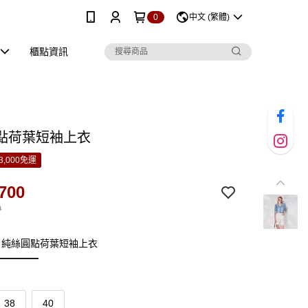
0
中文 (繁體)
櫃點資訊
點荷葉短袖上衣
3,000免運
700
0
：純絲圓點荷葉短袖上衣
38
40