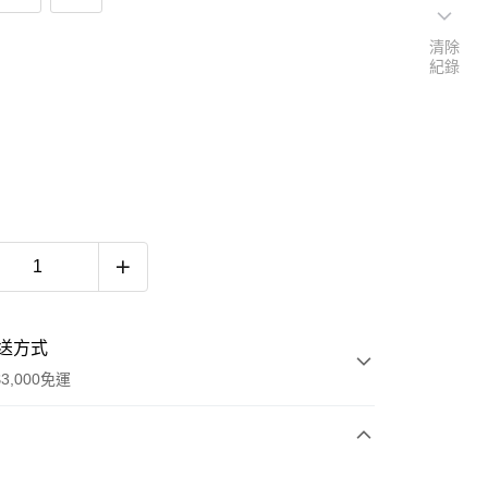
清除
紀錄
送方式
3,000免運
次付款