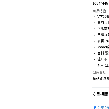
10847445
LINE Pay
商品特色
Apple Pay
V字領
肩剪接
街口支付
下襬前
悠遊付
門襟搭
衣長 70
Google Pa
Mode
全盈+PAY
面料 蠶
注1:不
AFTEE先
水洗 
相關說明
【關於「A
銷售重點
ATM付款
AFTEE
商品貨號 8
便利好安
１．簡單
２．便利
運送方式
３．安心
商品相關分
宅配
【「AFT
OUTLET
每筆NT$1
１．於結帳
分享