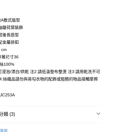
微A散式版型
抽皺荷葉裝飾
短後長造型
配金屬排釦
 cm
y
l穿著尺寸36
絲100%
可浸泡/漂白/烘乾 注2:請低溫墊布整燙 注3:請用乾洗不可
享後付
注4:絲織品請勿與易勾衣物的配飾或粗糙的物品接觸摩擦
FTEE先享後付」】
先享後付是「在收到商品之後才付款」的支付方式。 讓您購物簡單
JC253A
心！
：不需註冊會員、不需綁卡、不需儲值。
：只要手機號碼，簡訊認證，即可結帳。
：先確認商品／服務後，再付款。
類 (3)
EE先享後付」結帳流程】
上衣
20，滿NT$3,000(含以上)免運費
方式選擇「AFTEE先享後付」後，將跳轉至「AFTEE先享後
客服