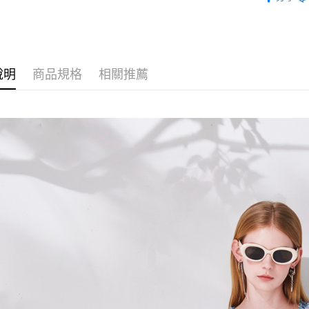
付」結帳
最新商品
２．訂單
３．收到繳
人氣暢銷
／ATM／
※ 請注意
絡購買商品
說明
商品規格
相關推薦
先享後付
※ 交易是
是否繳費成
付客戶支
【注意事
１．透過由
交易，需
求債權轉
２．關於
https://aft
３．未成
「AFTE
任。
４．使用「
即時審查
結果請求
５．嚴禁
形，恩沛