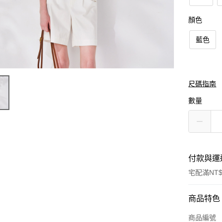
顏色
藍色
尺碼指南
數量
付款與運
宅配滿NT$
付款方式
商品特色
信用卡一
商品編號