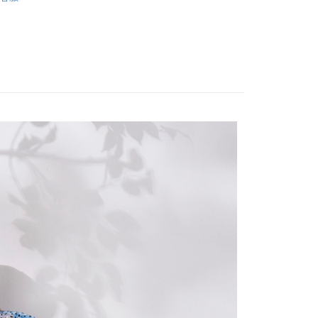
頁面，進行簡訊認證並確認金額後，即可完成結帳。
精選系列新上架
成立數日內，您將收到繳費通知簡訊。
費通知簡訊後14天內，點擊此簡訊中的連結，可透過四大超商
網路銀行／等多元方式進行付款，方視為交易完成。
：結帳手續完成當下不需立刻繳費，但若您需要取消訂單，請聯
的店家。未經商家同意取消之訂單仍視為有效，需透過AFTEE
繳納相關費用。
否成功請以「AFTEE先享後付 」之結帳頁面顯示為準，若有關於
功／繳費後需取消欲退款等相關疑問，請聯繫「AFTEE先享後
援中心」
https://netprotections.freshdesk.com/support/home
項】
恩沛科技股份有限公司提供之「AFTEE先享後付」服務完成之
依本服務之必要範圍內提供個人資料，並將交易相關給付款項請
讓予恩沛科技股份有限公司。
個人資料處理事宜，請瀏覽以下網址：
ee.tw/terms/#terms3
年的使用者請事先徵得法定代理人或監護人之同意方可使用
E先享後付」，若未經同意申辦者引起之損失，本公司不負相關責
AFTEE先享後付」時，將依據個別帳號之用戶狀況，依本公司
核予不同之上限額度；若仍有額度不足之情形，本公司將視審查
用戶進行身份認證。
一人註冊多個帳號或使用他人資訊註冊。若發現惡意使用之情
科技股份有限公司將有權停止該用戶之使用額度並採取法律行