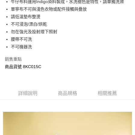
牛仔布料運用Indigo染料製成，水洗褪色是特性，請單獨洗滌
ATM付款
AFTEE先享後付是「在收到商品之後才付款」的支付方式。 讓您購物簡單
單寧布不可與淺色衣物或配件接觸與疊放
便利好安心！
１．簡單：不需註冊會員、不需綁卡、不需儲值。
請低溫墊布整燙
運送方式
２．便利：只要手機號碼，簡訊認證，即可結帳。
不可浸泡/漂白/烘乾
３．安心：先確認商品／服務後，再付款。
宅配
勿在強光及投射燈下照射
每筆NT$120，滿NT$3,000(含以上)免運費
【「AFTEE先享後付」結帳流程】
腰帶不可洗
１．於結帳方式選擇「AFTEE先享後付」後，將跳轉至「AFTEE先享後付」
不可機器洗
結帳頁面，進行簡訊認證並確認金額後，即可完成結帳。
２．訂單成立數日內，您將收到繳費通知簡訊。
３．收到繳費通知簡訊後14天內，點擊此簡訊中的連結，可透過四大超商／
銷售重點
ATM／網路銀行／等多元方式進行付款，方視為交易完成。
商品貨號 8KC015C
※ 請注意：結帳手續完成當下不需立刻繳費，但若您需要取消訂單，請聯絡
購買商品的店家。未經商家同意取消之訂單仍視為有效，需透過AFTEE先享
後付繳納相關費用。
※ 交易是否成功請以「AFTEE先享後付 」之結帳頁面顯示為準，若有關於
是否繳費成功／繳費後需取消欲退款等相關疑問，請聯繫「AFTEE先享後付
詳細說明
商品規格
相關推薦
客戶支援中心」
https://netprotections.freshdesk.com/support/home
【注意事項】
１．透過由恩沛科技股份有限公司提供之「AFTEE先享後付」服務完成之交
易，需依本服務之必要範圍內提供個人資料，並將交易相關給付款項請求債
權轉讓予恩沛科技股份有限公司。
２．關於個人資料處理事宜，請瀏覽以下網址：
https://aftee.tw/terms/#terms3