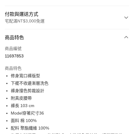
付款與運送方式
宅配滿NT$3,000免運
付款方式
商品特色
信用卡一次付款
商品編號
LINE Pay
11697853
Apple Pay
商品特色
街口支付
修身寬口褲版型
下襬不收邊漸層洗色
悠遊付
褲身撞色剪裁設計
Google Pay
附真皮腰帶
褲長 103 cm
全盈+PAY
Model穿著尺寸36
AFTEE先享後付
面料 棉 100%
相關說明
配料 聚酯纖維 100%
【關於「AFTEE先享後付」】