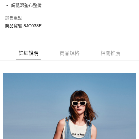
每筆NT$120，滿NT$3,000(含以上)免運費
【「AFTEE先享後付」結帳流程】
請低溫墊布整燙
１．於結帳方式選擇「AFTEE先享後付」後，將跳轉至「AFTEE先享後付」
結帳頁面，進行簡訊認證並確認金額後，即可完成結帳。
銷售重點
２．訂單成立數日內，您將收到繳費通知簡訊。
３．收到繳費通知簡訊後14天內，點擊此簡訊中的連結，可透過四大超商／
商品貨號 8JC038E
ATM／網路銀行／等多元方式進行付款，方視為交易完成。
※ 請注意：結帳手續完成當下不需立刻繳費，但若您需要取消訂單，請聯絡
購買商品的店家。未經商家同意取消之訂單仍視為有效，需透過AFTEE先享
後付繳納相關費用。
※ 交易是否成功請以「AFTEE先享後付 」之結帳頁面顯示為準，若有關於
詳細說明
商品規格
相關推薦
是否繳費成功／繳費後需取消欲退款等相關疑問，請聯繫「AFTEE先享後付
客戶支援中心」
https://netprotections.freshdesk.com/support/home
【注意事項】
１．透過由恩沛科技股份有限公司提供之「AFTEE先享後付」服務完成之交
易，需依本服務之必要範圍內提供個人資料，並將交易相關給付款項請求債
權轉讓予恩沛科技股份有限公司。
２．關於個人資料處理事宜，請瀏覽以下網址：
https://aftee.tw/terms/#terms3
３．未成年的使用者請事先徵得法定代理人或監護人之同意方可使用
「AFTEE先享後付」，若未經同意申辦者引起之損失，本公司不負相關責
任。
４．使用「AFTEE先享後付」時，將依據個別帳號之用戶狀況，依本公司即
時審查核予不同之上限額度；若仍有額度不足之情形，本公司將視審查結果
請求用戶進行身份認證。