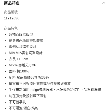
商品特色
信用卡一次付款
商品編號
LINE Pay
11712698
Apple Pay
商品特色
街口支付
無袖直線條版型
裙身搭配漸層排釦裝飾
悠遊付
兩側貼袋造型設計
Google Pay
MIA MIA雷射切割設計
衣長 119 cm
全盈+PAY
Model穿著尺寸36
AFTEE先享後付
面料 棉100%
相關說明
配料 聚酯纖維65% 棉35%
【關於「AFTEE先享後付」】
單寧布不可與淺色衣物或配件接觸與疊放
ATM付款
AFTEE先享後付是「在收到商品之後才付款」的支付方式。 讓您購物簡單
牛仔布料運用Indigo染料製成，水洗褪色是特性，請單獨洗滌
便利好安心！
１．簡單：不需註冊會員、不需綁卡、不需儲值。
勿在強光及投射燈下照射
運送方式
２．便利：只要手機號碼，簡訊認證，即可結帳。
不可機器洗
３．安心：先確認商品／服務後，再付款。
宅配
不可浸泡/漂白/烘乾