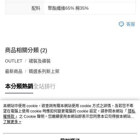
配料
聚酯纖維65% 棉35%
客服
商品相關分類 (2)
OUTLET
裙裝及褲裝
最新商品
精選系列新上架
本分類熱銷
全站排行
本網站中使用 cookie，欲查詢有關本網站使用 cookie 方式之詳情，及若您不希
熱門標籤
望在電腦上使用 cookie 時應如何變更電腦的 cookie 設定，請參閱本網站「
隱私
權條款
」之 Cookie 聲明。您繼續使用本網站即表示您同意本公司得按本網站使
用條款之 Cookie 聲明使用 cookie。
了解更多 >