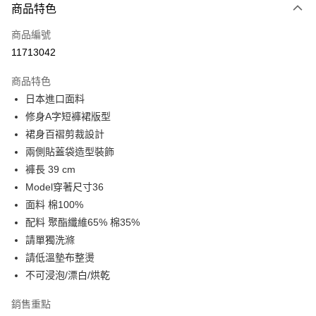
商品特色
信用卡一次付款
商品編號
LINE Pay
11713042
Apple Pay
商品特色
街口支付
日本進口面料
修身A字短褲裙版型
悠遊付
裙身百褶剪裁設計
Google Pay
兩側貼蓋袋造型裝飾
褲長 39 cm
全盈+PAY
Model穿著尺寸36
AFTEE先享後付
面料 棉100%
相關說明
配料 聚酯纖維65% 棉35%
【關於「AFTEE先享後付」】
請單獨洗滌
ATM付款
AFTEE先享後付是「在收到商品之後才付款」的支付方式。 讓您購物簡單
請低溫墊布整燙
便利好安心！
１．簡單：不需註冊會員、不需綁卡、不需儲值。
不可浸泡/漂白/烘乾
運送方式
２．便利：只要手機號碼，簡訊認證，即可結帳。
３．安心：先確認商品／服務後，再付款。
宅配
銷售重點