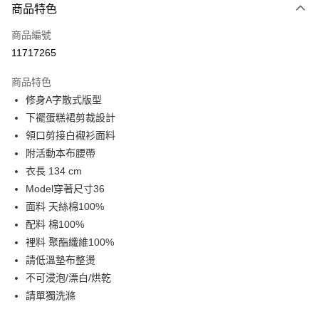
商品特色
信用卡一次付款
商品編號
LINE Pay
11717265
Apple Pay
商品特色
街口支付
修身A字散式版型
下襬蛋糕裙剪裁設計
悠遊付
領口剪接白襯衫面料
Google Pay
附活動本布腰帶
衣長 134 cm
全盈+PAY
Model穿著尺寸36
AFTEE先享後付
面料 天絲棉100%
相關說明
配料 棉100%
【關於「AFTEE先享後付」】
裡料 聚酯纖維100%
ATM付款
AFTEE先享後付是「在收到商品之後才付款」的支付方式。 讓您購物簡單
請低溫墊布整燙
便利好安心！
１．簡單：不需註冊會員、不需綁卡、不需儲值。
不可浸泡/漂白/烘乾
運送方式
２．便利：只要手機號碼，簡訊認證，即可結帳。
請單獨洗滌
３．安心：先確認商品／服務後，再付款。
宅配