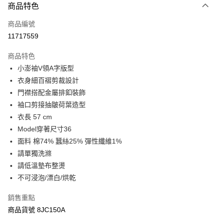
商品特色
信用卡一次付款
商品編號
LINE Pay
11717559
Apple Pay
商品特色
街口支付
小澎袖V領A字版型
衣身細百褶剪裁設計
悠遊付
門襟搭配金屬排釦裝飾
Google Pay
袖口剪接抽皺荷葉造型
衣長 57 cm
全盈+PAY
Model穿著尺寸36
AFTEE先享後付
面料 棉74% 蠶絲25% 彈性纖維1%
相關說明
請單獨洗滌
【關於「AFTEE先享後付」】
請低溫墊布整燙
ATM付款
AFTEE先享後付是「在收到商品之後才付款」的支付方式。 讓您購物簡單
不可浸泡/漂白/烘乾
便利好安心！
１．簡單：不需註冊會員、不需綁卡、不需儲值。
運送方式
２．便利：只要手機號碼，簡訊認證，即可結帳。
銷售重點
３．安心：先確認商品／服務後，再付款。
宅配
商品貨號 8JC150A