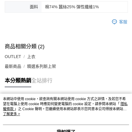
面料
棉74% 蠶絲25% 彈性纖維1%
客服
商品相關分類 (2)
OUTLET
上衣
最新商品
精選系列新上架
本分類熱銷
全站排行
本網站中使用 cookie，欲查詢有關本網站使用 cookie 方式之詳情，及若您不希
熱門標籤
望在電腦上使用 cookie 時應如何變更電腦的 cookie 設定，請參閱本網站「
隱私
權條款
」之 Cookie 聲明。您繼續使用本網站即表示您同意本公司得按本網站使
用條款之 Cookie 聲明使用 cookie。
了解更多 >