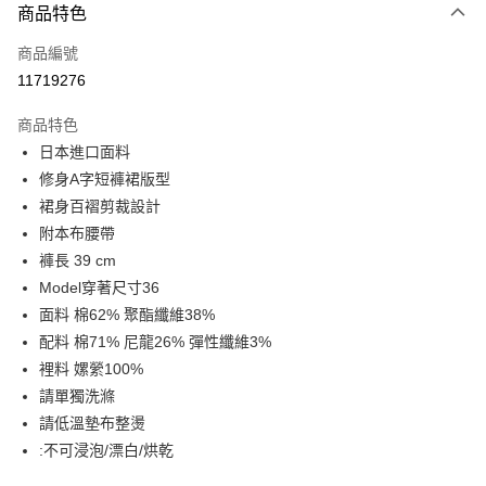
商品特色
信用卡一次付款
商品編號
LINE Pay
11719276
Apple Pay
商品特色
街口支付
日本進口面料
修身A字短褲裙版型
悠遊付
裙身百褶剪裁設計
Google Pay
附本布腰帶
褲長 39 cm
全盈+PAY
Model穿著尺寸36
AFTEE先享後付
面料 棉62% 聚酯纖維38%
相關說明
配料 棉71% 尼龍26% 彈性纖維3%
【關於「AFTEE先享後付」】
裡料 嫘縈100%
ATM付款
AFTEE先享後付是「在收到商品之後才付款」的支付方式。 讓您購物簡單
請單獨洗滌
便利好安心！
１．簡單：不需註冊會員、不需綁卡、不需儲值。
請低溫墊布整燙
運送方式
２．便利：只要手機號碼，簡訊認證，即可結帳。
:不可浸泡/漂白/烘乾
３．安心：先確認商品／服務後，再付款。
宅配