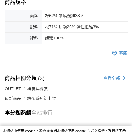
商品規格
面料
棉62% 聚酯纖維38%
配料
棉71% 尼龍26% 彈性纖維3%
裡料
嫘縈100%
客服
商品相關分類 (3)
查看全部
OUTLET
裙裝及褲裝
最新商品
精選系列新上架
本分類熱銷
全站排行
本網站中使用 cookie，欲查詢有關本網站使用 cookie 方式之詳情，及若您不希