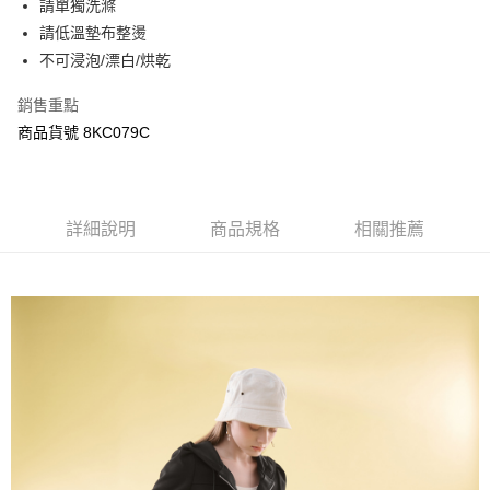
請單獨洗滌
ATM付款
AFTEE先享後付是「在收到商品之後才付款」的支付方式。 讓您購物簡單
請低溫墊布整燙
便利好安心！
１．簡單：不需註冊會員、不需綁卡、不需儲值。
不可浸泡/漂白/烘乾
運送方式
２．便利：只要手機號碼，簡訊認證，即可結帳。
３．安心：先確認商品／服務後，再付款。
宅配
銷售重點
每筆NT$120，滿NT$3,000(含以上)免運費
商品貨號 8KC079C
【「AFTEE先享後付」結帳流程】
１．於結帳方式選擇「AFTEE先享後付」後，將跳轉至「AFTEE先享後付」
結帳頁面，進行簡訊認證並確認金額後，即可完成結帳。
２．訂單成立數日內，您將收到繳費通知簡訊。
３．收到繳費通知簡訊後14天內，點擊此簡訊中的連結，可透過四大超商／
詳細說明
商品規格
相關推薦
ATM／網路銀行／等多元方式進行付款，方視為交易完成。
※ 請注意：結帳手續完成當下不需立刻繳費，但若您需要取消訂單，請聯絡
購買商品的店家。未經商家同意取消之訂單仍視為有效，需透過AFTEE先享
後付繳納相關費用。
※ 交易是否成功請以「AFTEE先享後付 」之結帳頁面顯示為準，若有關於
是否繳費成功／繳費後需取消欲退款等相關疑問，請聯繫「AFTEE先享後付
客戶支援中心」
https://netprotections.freshdesk.com/support/home
【注意事項】
１．透過由恩沛科技股份有限公司提供之「AFTEE先享後付」服務完成之交
易，需依本服務之必要範圍內提供個人資料，並將交易相關給付款項請求債
權轉讓予恩沛科技股份有限公司。
２．關於個人資料處理事宜，請瀏覽以下網址：
https://aftee.tw/terms/#terms3