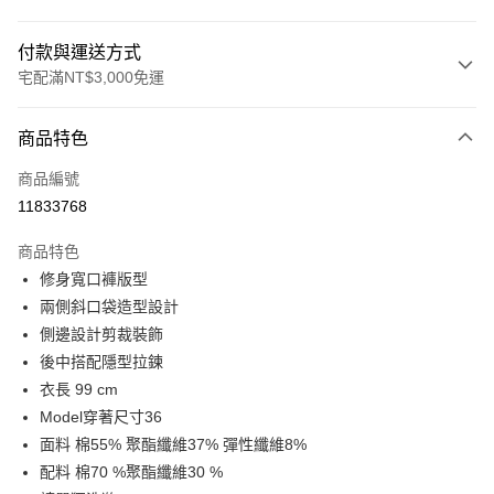
付款與運送方式
宅配滿NT$3,000免運
付款方式
商品特色
信用卡一次付款
商品編號
LINE Pay
11833768
Apple Pay
商品特色
街口支付
修身寬口褲版型
兩側斜口袋造型設計
悠遊付
側邊設計剪裁裝飾
Google Pay
後中搭配隱型拉鍊
衣長 99 cm
全盈+PAY
Model穿著尺寸36
AFTEE先享後付
面料 棉55% 聚酯纖維37% 彈性纖維8%
相關說明
配料 棉70 %聚酯纖維30 %
【關於「AFTEE先享後付」】