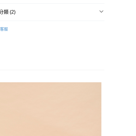
頁面，進行簡訊認證並確認金額後，即可完成結帳。
成立數日內，您將收到繳費通知簡訊。
類 (2)
費通知簡訊後14天內，點擊此簡訊中的連結，可透過四大超商
網路銀行／等多元方式進行付款，方視為交易完成。
：結帳手續完成當下不需立刻繳費，但若您需要取消訂單，請聯
系列
裙款及褲裝
的店家。未經商家同意取消之訂單仍視為有效，需透過AFTEE
客服
2026春夏新品
繳納相關費用。
否成功請以「AFTEE先享後付 」之結帳頁面顯示為準，若有關於
功／繳費後需取消欲退款等相關疑問，請聯繫「AFTEE先享後
援中心」
https://netprotections.freshdesk.com/support/home
項】
恩沛科技股份有限公司提供之「AFTEE先享後付」服務完成之
依本服務之必要範圍內提供個人資料，並將交易相關給付款項請
讓予恩沛科技股份有限公司。
個人資料處理事宜，請瀏覽以下網址：
ee.tw/terms/#terms3
年的使用者請事先徵得法定代理人或監護人之同意方可使用
E先享後付」，若未經同意申辦者引起之損失，本公司不負相關責
AFTEE先享後付」時，將依據個別帳號之用戶狀況，依本公司
核予不同之上限額度；若仍有額度不足之情形，本公司將視審查
用戶進行身份認證。
一人註冊多個帳號或使用他人資訊註冊。若發現惡意使用之情
科技股份有限公司將有權停止該用戶之使用額度並採取法律行