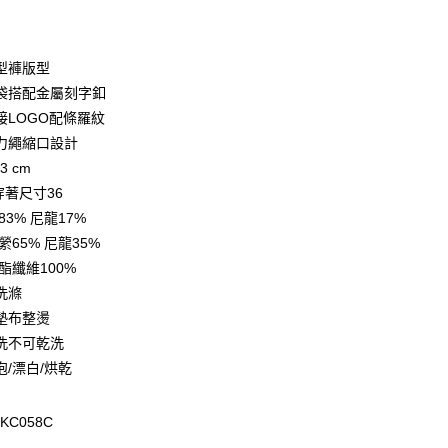
型褲版型
袋搭配金屬刻字釦
接LOGO配條羅紋
力繩縮口設計
3 cm
y
l穿著尺寸36
83% 尼龍17%
縈65% 尼龍35%
享後付
酯纖維100%
FTEE先享後付」】
洗滌
先享後付是「在收到商品之後才付款」的支付方式。 讓您購物簡單
墊布整燙
心！
洗不可乾洗
：不需註冊會員、不需綁卡、不需儲值。
：只要手機號碼，簡訊認證，即可結帳。
泡/漂白/烘乾
：先確認商品／服務後，再付款。
EE先享後付」結帳流程】
KC058C
20，滿NT$3,000(含以上)免運費
方式選擇「AFTEE先享後付」後，將跳轉至「AFTEE先享後