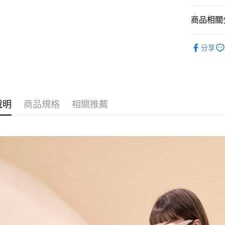
付」結帳
２．訂單
商品相關分
３．收到繳
／ATM／
※ 請注意
2026春夏
絡購買商品
分享
最新商品
先享後付
※ 交易是
是否繳費成
付客戶支
【注意事
說明
商品規格
相關推薦
１．透過由
交易，需
求債權轉
２．關於
https://aft
３．未成
「AFTE
任。
４．使用「
即時審查
結果請求
５．嚴禁
形，恩沛