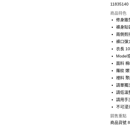
11835140
LINE Pay
商品特色
Apple Pay
修身錐
褲身貼
街口支付
兩側剪
悠遊付
褲口彈
衣長 10
Google Pa
Mode
全盈+PAY
面料 棉
羅紋 嫘
AFTEE先
裡料 聚
相關說明
【關於「A
請單獨
ATM付款
AFTEE
請低溫
便利好安
請用手
１．簡單
２．便利
不可浸
運送方式
３．安心
銷售重點
宅配
【「AFT
商品貨號 8
每筆NT$1
１．於結帳