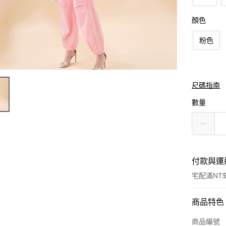
顏色
粉色
尺碼指南
數量
付款與運
宅配滿NT$
付款方式
商品特色
信用卡一
商品編號