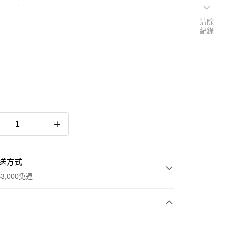
清除
紀錄
送方式
3,000免運
次付款