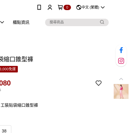
0
中文 (繁體)
櫃點資訊
袋縮口錐型褲
3,000免運
080
0
：工裝貼袋縮口錐型褲
38