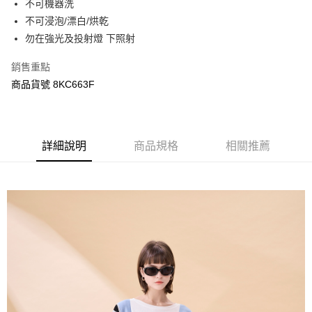
不可機器洗
ATM付款
AFTEE先享後付是「在收到商品之後才付款」的支付方式。 讓您購物簡單
不可浸泡/漂白/烘乾
便利好安心！
１．簡單：不需註冊會員、不需綁卡、不需儲值。
勿在強光及投射燈 下照射
運送方式
２．便利：只要手機號碼，簡訊認證，即可結帳。
３．安心：先確認商品／服務後，再付款。
宅配
銷售重點
每筆NT$120，滿NT$3,000(含以上)免運費
商品貨號 8KC663F
【「AFTEE先享後付」結帳流程】
１．於結帳方式選擇「AFTEE先享後付」後，將跳轉至「AFTEE先享後付」
結帳頁面，進行簡訊認證並確認金額後，即可完成結帳。
２．訂單成立數日內，您將收到繳費通知簡訊。
３．收到繳費通知簡訊後14天內，點擊此簡訊中的連結，可透過四大超商／
詳細說明
商品規格
相關推薦
ATM／網路銀行／等多元方式進行付款，方視為交易完成。
※ 請注意：結帳手續完成當下不需立刻繳費，但若您需要取消訂單，請聯絡
購買商品的店家。未經商家同意取消之訂單仍視為有效，需透過AFTEE先享
後付繳納相關費用。
※ 交易是否成功請以「AFTEE先享後付 」之結帳頁面顯示為準，若有關於
是否繳費成功／繳費後需取消欲退款等相關疑問，請聯繫「AFTEE先享後付
客戶支援中心」
https://netprotections.freshdesk.com/support/home
【注意事項】
１．透過由恩沛科技股份有限公司提供之「AFTEE先享後付」服務完成之交
易，需依本服務之必要範圍內提供個人資料，並將交易相關給付款項請求債
權轉讓予恩沛科技股份有限公司。
２．關於個人資料處理事宜，請瀏覽以下網址：
https://aftee.tw/terms/#terms3