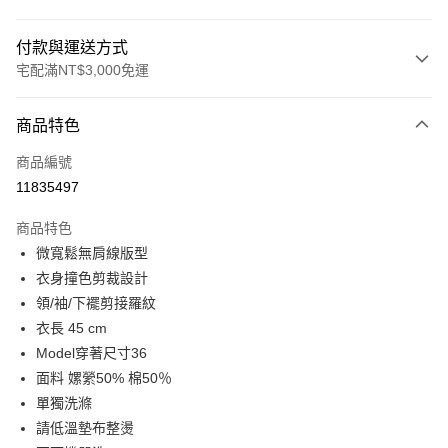
付款與運送方式
宅配滿NT$3,000免運
付款方式
商品特色
信用卡一次付款
商品編號
LINE Pay
11835497
Apple Pay
商品特色
街口支付
微寬鬆無肩線版型
衣身撞色剪裁設計
悠遊付
領/袖/下襬剪接羅紋
Google Pay
衣長 45 cm
Model穿著尺寸36
全盈+PAY
面料 嫘縈50% 棉50％
AFTEE先享後付
單獨洗滌
相關說明
請低溫墊布整燙
【關於「AFTEE先享後付」】