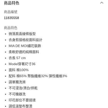
商品特色
信用卡一次付款
商品編號
LINE Pay
11835558
Apple Pay
商品特色
街口支付
微落肩直線條版型
衣身剪接格紋面料設計
悠遊付
MIA DE MOI繡花裝飾
Google Pay
柔軟舒適的純棉面料
衣長 57 cm
全盈+PAY
Model穿著尺寸36
AFTEE先享後付
面料 棉100%
相關說明
配料 棉65% 聚酯纖維32% 彈性纖維3%
【關於「AFTEE先享後付」】
請單獨洗滌
ATM付款
AFTEE先享後付是「在收到商品之後才付款」的支付方式。 讓您購物簡單
不可浸泡/漂白/烘乾
便利好安心！
１．簡單：不需註冊會員、不需綁卡、不需儲值。
不可機器洗
運送方式
２．便利：只要手機號碼，簡訊認證，即可結帳。
印花部位不要搓揉
３．安心：先確認商品／服務後，再付款。
宅配
請低溫墊布整燙