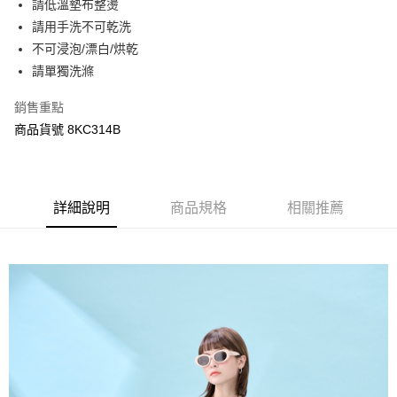
請低溫墊布整燙
ATM付款
AFTEE先享後付是「在收到商品之後才付款」的支付方式。 讓您購物簡單
請用手洗不可乾洗
便利好安心！
１．簡單：不需註冊會員、不需綁卡、不需儲值。
不可浸泡/漂白/烘乾
運送方式
２．便利：只要手機號碼，簡訊認證，即可結帳。
請單獨洗滌
３．安心：先確認商品／服務後，再付款。
宅配
每筆NT$120，滿NT$3,000(含以上)免運費
銷售重點
【「AFTEE先享後付」結帳流程】
１．於結帳方式選擇「AFTEE先享後付」後，將跳轉至「AFTEE先享後付」
商品貨號 8KC314B
結帳頁面，進行簡訊認證並確認金額後，即可完成結帳。
２．訂單成立數日內，您將收到繳費通知簡訊。
３．收到繳費通知簡訊後14天內，點擊此簡訊中的連結，可透過四大超商／
ATM／網路銀行／等多元方式進行付款，方視為交易完成。
※ 請注意：結帳手續完成當下不需立刻繳費，但若您需要取消訂單，請聯絡
詳細說明
商品規格
相關推薦
購買商品的店家。未經商家同意取消之訂單仍視為有效，需透過AFTEE先享
後付繳納相關費用。
※ 交易是否成功請以「AFTEE先享後付 」之結帳頁面顯示為準，若有關於
是否繳費成功／繳費後需取消欲退款等相關疑問，請聯繫「AFTEE先享後付
客戶支援中心」
https://netprotections.freshdesk.com/support/home
【注意事項】
１．透過由恩沛科技股份有限公司提供之「AFTEE先享後付」服務完成之交
易，需依本服務之必要範圍內提供個人資料，並將交易相關給付款項請求債
權轉讓予恩沛科技股份有限公司。
２．關於個人資料處理事宜，請瀏覽以下網址：
https://aftee.tw/terms/#terms3