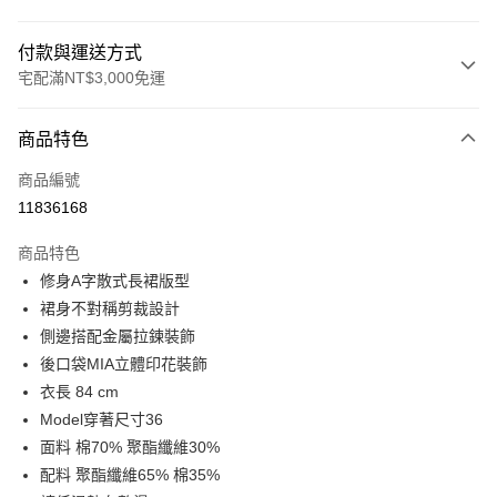
付款與運送方式
宅配滿NT$3,000免運
付款方式
商品特色
信用卡一次付款
商品編號
LINE Pay
11836168
Apple Pay
商品特色
街口支付
修身A字散式長裙版型
裙身不對稱剪裁設計
悠遊付
側邊搭配金屬拉鍊裝飾
Google Pay
後口袋MIA立體印花裝飾
衣長 84 cm
全盈+PAY
Model穿著尺寸36
AFTEE先享後付
面料 棉70% 聚酯纖維30%
相關說明
配料 聚酯纖維65% 棉35%
【關於「AFTEE先享後付」】