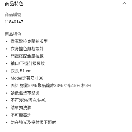
商品特色
信用卡一次付款
商品編號
LINE Pay
11840147
Apple Pay
商品特色
街口支付
微寬鬆拉克蘭袖版型
衣身撞色剪裁設計
悠遊付
門襟搭配金屬拉鍊
Google Pay
袖口/下襬剪接羅紋
衣長 51 cm
全盈+PAY
Model穿著尺寸36
AFTEE先享後付
面料 嫘縈54% 聚酯纖維23% 亞麻15% 棉8%
相關說明
請低溫墊布整燙
【關於「AFTEE先享後付」】
不可浸泡/漂白/烘乾
ATM付款
AFTEE先享後付是「在收到商品之後才付款」的支付方式。 讓您購物簡單
請單獨洗滌
便利好安心！
１．簡單：不需註冊會員、不需綁卡、不需儲值。
不可機器洗
運送方式
２．便利：只要手機號碼，簡訊認證，即可結帳。
勿在強光及投射燈下照射
３．安心：先確認商品／服務後，再付款。
宅配