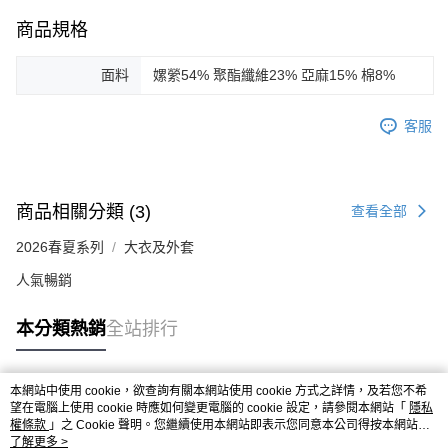
商品規格
面料
嫘縈54% 聚酯纖維23% 亞麻15% 棉8%
客服
商品相關分類 (3)
查看全部
2026春夏系列
大衣及外套
人氣暢銷
本分類熱銷
全站排行
本網站中使用 cookie，欲查詢有關本網站使用 cookie 方式之詳情，及若您不希
熱門標籤
望在電腦上使用 cookie 時應如何變更電腦的 cookie 設定，請參閱本網站「
隱私
權條款
」之 Cookie 聲明。您繼續使用本網站即表示您同意本公司得按本網站使
用條款之 Cookie 聲明使用 cookie。
了解更多 >