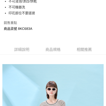
不可浸泡/漂白/烘乾
ATM付款
AFTEE先享後付是「在收到商品之後才付款」的支付方式。 讓您購物簡單
不可機器洗
便利好安心！
１．簡單：不需註冊會員、不需綁卡、不需儲值。
印花部位不要搓揉
運送方式
２．便利：只要手機號碼，簡訊認證，即可結帳。
３．安心：先確認商品／服務後，再付款。
宅配
銷售重點
每筆NT$120，滿NT$3,000(含以上)免運費
商品貨號 8KC683A
【「AFTEE先享後付」結帳流程】
１．於結帳方式選擇「AFTEE先享後付」後，將跳轉至「AFTEE先享後付」
結帳頁面，進行簡訊認證並確認金額後，即可完成結帳。
２．訂單成立數日內，您將收到繳費通知簡訊。
３．收到繳費通知簡訊後14天內，點擊此簡訊中的連結，可透過四大超商／
詳細說明
商品規格
相關推薦
ATM／網路銀行／等多元方式進行付款，方視為交易完成。
※ 請注意：結帳手續完成當下不需立刻繳費，但若您需要取消訂單，請聯絡
購買商品的店家。未經商家同意取消之訂單仍視為有效，需透過AFTEE先享
後付繳納相關費用。
※ 交易是否成功請以「AFTEE先享後付 」之結帳頁面顯示為準，若有關於
是否繳費成功／繳費後需取消欲退款等相關疑問，請聯繫「AFTEE先享後付
客戶支援中心」
https://netprotections.freshdesk.com/support/home
【注意事項】
１．透過由恩沛科技股份有限公司提供之「AFTEE先享後付」服務完成之交
易，需依本服務之必要範圍內提供個人資料，並將交易相關給付款項請求債
權轉讓予恩沛科技股份有限公司。
２．關於個人資料處理事宜，請瀏覽以下網址：
https://aftee.tw/terms/#terms3