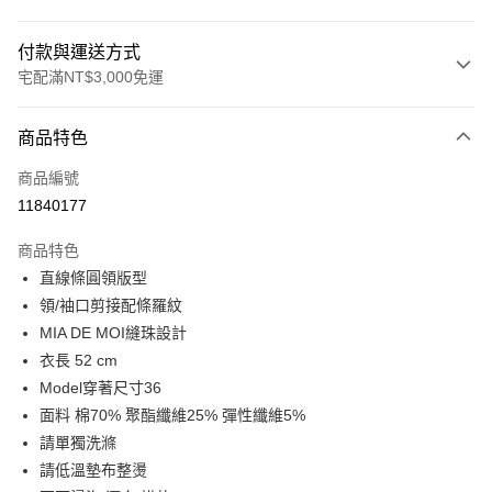
付款與運送方式
宅配滿NT$3,000免運
付款方式
商品特色
信用卡一次付款
商品編號
LINE Pay
11840177
Apple Pay
商品特色
街口支付
直線條圓領版型
領/袖口剪接配條羅紋
悠遊付
MIA DE MOI縫珠設計
Google Pay
衣長 52 cm
Model穿著尺寸36
全盈+PAY
面料 棉70% 聚酯纖維25% 彈性纖維5%
AFTEE先享後付
請單獨洗滌
相關說明
請低溫墊布整燙
【關於「AFTEE先享後付」】