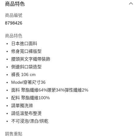
商品特色
信用卡一次付款
商品編號
LINE Pay
8798426
Apple Pay
商品特色
街口支付
日本進口面料
修身寬口褲版型
悠遊付
腰頭英文字織帶裝飾
Google Pay
側邊斜口袋造型
褲長 106 cm
全盈+PAY
Model穿著尺寸36
AFTEE先享後付
面料 聚酯纖維64%嫘縈34%彈性纖維2%
相關說明
配料 聚酯纖維100%
【關於「AFTEE先享後付」】
請單獨洗滌
ATM付款
AFTEE先享後付是「在收到商品之後才付款」的支付方式。 讓您購物簡單
請低溫墊布整燙
便利好安心！
１．簡單：不需註冊會員、不需綁卡、不需儲值。
不可浸泡/漂白/烘乾
運送方式
２．便利：只要手機號碼，簡訊認證，即可結帳。
３．安心：先確認商品／服務後，再付款。
宅配
銷售重點