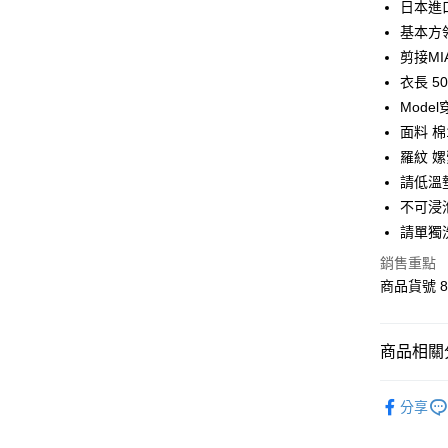
Apple Pay
日本進
基本方
街口支付
剪接MI
悠遊付
衣長 50
Mode
Google Pa
面料 棉
全盈+PAY
羅紋 嫘
請低溫
AFTEE先
不可浸
相關說明
【關於「A
請單獨
ATM付款
AFTEE
銷售重點
便利好安
１．簡單
商品貨號 8
２．便利
運送方式
３．安心
宅配
商品相關分
【「AFT
每筆NT$1
１．於結帳
OUTLET
付」結帳
分享
２．訂單
最新商品
３．收到繳
／ATM／