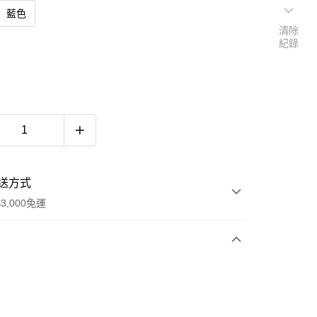
藍色
清除
紀錄
送方式
3,000免運
次付款