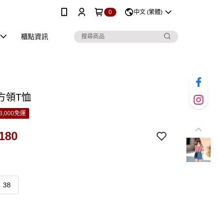
0
中文 (繁體)
櫃點資訊
方領T恤
3,000免運
180
38