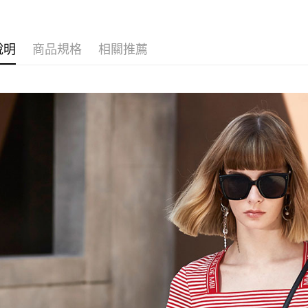
※ 請注意
絡購買商品
先享後付
說明
商品規格
相關推薦
※ 交易是
是否繳費成
付客戶支
【注意事
１．透過由
交易，需
求債權轉
２．關於
https://aft
３．未成
「AFTE
任。
４．使用「
即時審查
結果請求
５．嚴禁
形，恩沛
動。