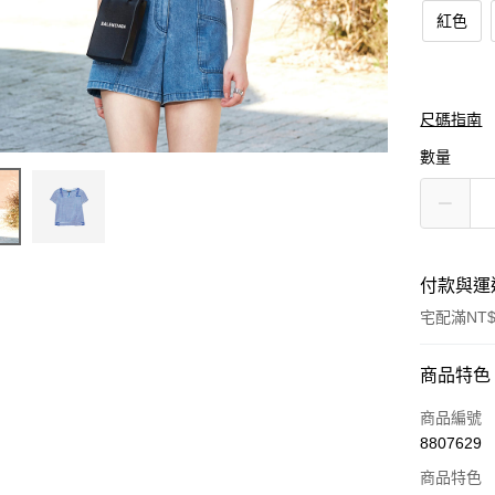
紅色
尺碼指南
數量
付款與運
宅配滿NT$
付款方式
商品特色
信用卡一
商品編號
8807629
LINE Pay
商品特色