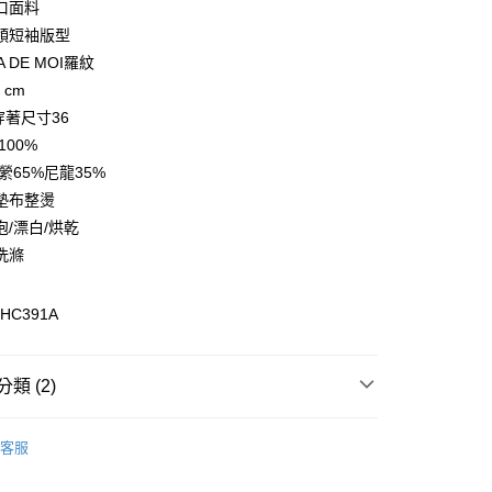
口面料
領短袖版型
A DE MOI羅紋
 cm
l穿著尺寸36
y
100%
縈65%尼龍35%
墊布整燙
享後付
泡/漂白/烘乾
FTEE先享後付」】
洗滌
先享後付是「在收到商品之後才付款」的支付方式。 讓您購物簡單
心！
：不需註冊會員、不需綁卡、不需儲值。
HC391A
：只要手機號碼，簡訊認證，即可結帳。
：先確認商品／服務後，再付款。
類 (2)
EE先享後付」結帳流程】
20，滿NT$3,000(含以上)免運費
方式選擇「AFTEE先享後付」後，將跳轉至「AFTEE先享後
T恤及運動衫
頁面，進行簡訊認證並確認金額後，即可完成結帳。
客服
成立數日內，您將收到繳費通知簡訊。
精選系列新上架
費通知簡訊後14天內，點擊此簡訊中的連結，可透過四大超商
網路銀行／等多元方式進行付款，方視為交易完成。