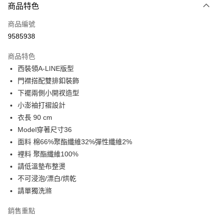
商品特色
信用卡一次付款
商品編號
LINE Pay
9585938
Apple Pay
商品特色
街口支付
西裝領A-LINE版型
門襟搭配雙排釦裝飾
悠遊付
下襬兩側小開衩造型
Google Pay
小澎袖打褶設計
衣長 90 cm
全盈+PAY
Model穿著尺寸36
AFTEE先享後付
面料 棉66%聚酯纖維32%彈性纖維2%
相關說明
裡料 聚酯纖維100%
【關於「AFTEE先享後付」】
請低溫墊布整燙
ATM付款
AFTEE先享後付是「在收到商品之後才付款」的支付方式。 讓您購物簡單
不可浸泡/漂白/烘乾
便利好安心！
１．簡單：不需註冊會員、不需綁卡、不需儲值。
請單獨洗滌
運送方式
２．便利：只要手機號碼，簡訊認證，即可結帳。
３．安心：先確認商品／服務後，再付款。
宅配
銷售重點